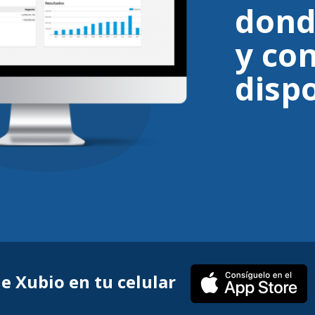
dond
y co
dispo
de Xubio en tu celular