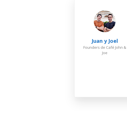
s ayudó
 gestión
car son
AFIP,
Juan y Joel
bio.
Founders de Café John &
Joe