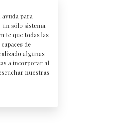
n ayuda para
 un sólo sistema.
ite que todas las
 capaces de
Germá
Estud
ealizado algunas
as a incorporar al
 escuchar nuestras