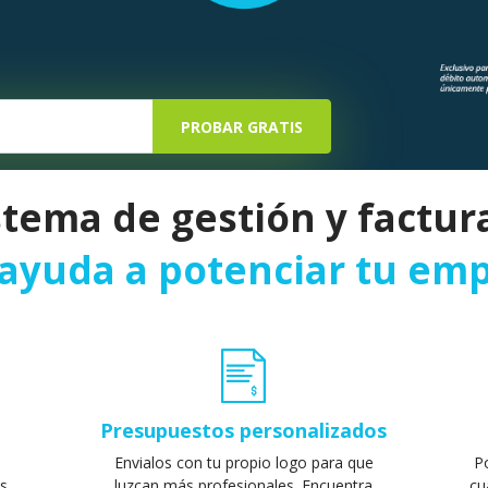
PROBAR GRATIS
istema de gestión y factur
ayuda a potenciar tu em
Presupuestos personalizados
Envialos con tu propio logo para que
P
luzcan más profesionales. Encuentra
os
cu