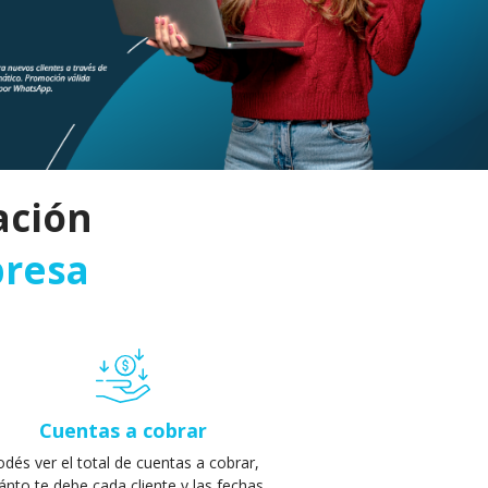
ación
presa
Cuentas a cobrar
odés ver el total de cuentas a cobrar,
ánto te debe cada cliente y las fechas